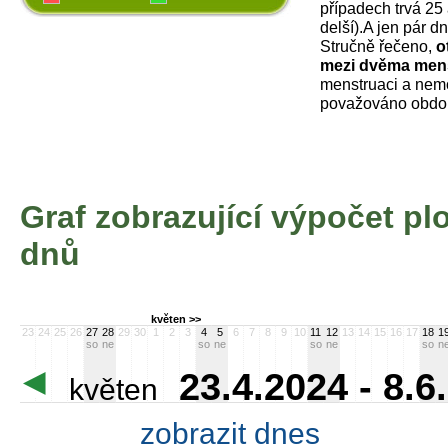
případech trvá 25 
delší).A jen pár d
Stručně řečeno,
o
mezi dvěma men
menstruaci a nem
považováno obdob
Graf zobrazující výpočet p
dnů
květen >>
23
24
25
26
27
28
29
30
1
2
3
4
5
6
7
8
9
10
11
12
13
14
15
16
17
18
1
so
ne
so
ne
so
ne
so
n
23.4.2024 - 8.6
květen
zobrazit dnes