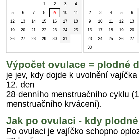
1
2
3
4
5
6
7
8
9
10
11
2
3
4
5
6
12
13
14
15
16
17
18
9
10
11
12
13
19
20
21
22
23
24
25
16
17
18
19
20
26
27
28
29
30
31
23
24
25
26
27
30
Výpočet ovulace = plodné 
je jev, kdy dojde k uvolnění vajíčka
12. den
28-denního menstruačního cyklu (1
menstruačního krvácení).
Jak po ovulaci - kdy plodné
Po ovulaci je vajíčko schopno opl