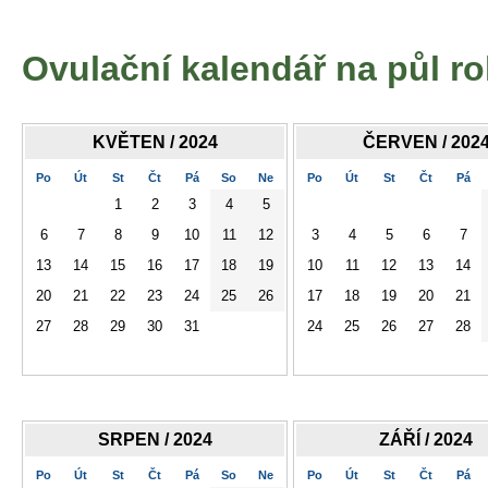
Ovulační kalendář na půl r
KVĚTEN / 2024
ČERVEN / 202
Po
Út
St
Čt
Pá
So
Ne
Po
Út
St
Čt
Pá
1
2
3
4
5
6
7
8
9
10
11
12
3
4
5
6
7
13
14
15
16
17
18
19
10
11
12
13
14
20
21
22
23
24
25
26
17
18
19
20
21
27
28
29
30
31
24
25
26
27
28
SRPEN / 2024
ZÁŘÍ / 2024
Po
Út
St
Čt
Pá
So
Ne
Po
Út
St
Čt
Pá