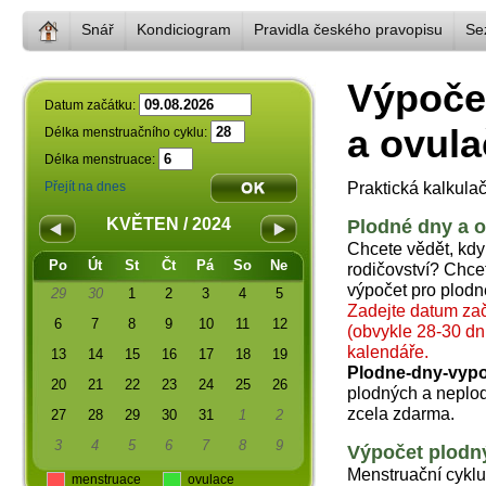
Snář
Kondiciogram
Pravidla českého pravopisu
Se
Výpoče
Datum začátku:
a ovula
Délka menstruačního cyklu:
Délka menstruace:
Praktická kalkula
Přejít na dnes
KVĚTEN / 2024
Plodné dny a o
Chcete vědět, kdy
Po
Út
St
Čt
Pá
So
Ne
rodičovství? Chc
výpočet pro plodn
29
30
1
2
3
4
5
Zadejte datum za
6
7
8
9
10
11
12
(obvykle 28-30 dn
kalendáře.
13
14
15
16
17
18
19
Plodne-dny-vypo
20
21
22
23
24
25
26
plodných a neplod
zcela zdarma.
27
28
29
30
31
1
2
3
4
5
6
7
8
9
Výpočet plodn
Menstruační cyklu
menstruace
ovulace