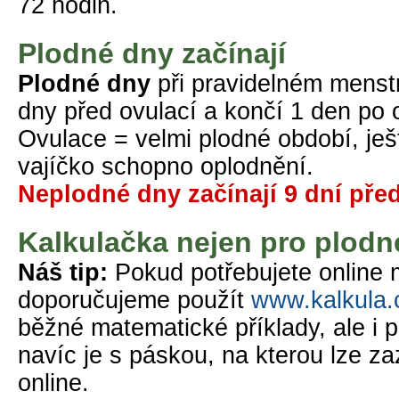
72 hodin.
Plodné dny začínají
Plodné dny
při pravidelném menst
dny před ovulací a končí 1 den po o
Ovulace = velmi plodné období, ješt
vajíčko schopno oplodnění.
Neplodné dny začínají 9 dní pře
Kalkulačka nejen pro plodn
Náš tip:
Pokud potřebujete online 
doporučujeme použít
www.kalkula.
běžné matematické příklady, ale i 
navíc je s páskou, na kterou lze 
online.