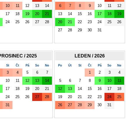
10
11
12
13
14
6
7
8
9
10
11
12
17
18
19
20
21
13
14
15
16
17
18
19
24
25
26
27
28
20
21
22
23
24
25
26
27
28
29
30
31
PROSINEC / 2025
LEDEN / 2026
St
Čt
Pá
So
Ne
Po
Út
St
Čt
Pá
So
Ne
3
4
5
6
7
1
2
3
4
10
11
12
13
14
5
6
7
8
9
10
11
17
18
19
20
21
12
13
14
15
16
17
18
24
25
26
27
28
19
20
21
22
23
24
25
31
26
27
28
29
30
31