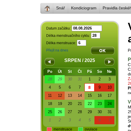
Snář
Kondiciogram
Pravidla české
Datum začátku:
Délka menstruačního cyklu:
Délka menstruace:
P
Přejít na dnes
P
SRPEN / 2025
C
C
Po
Út
St
Čt
Pá
So
Ne
d
Z
28
29
30
31
1
2
3
2
4
5
6
7
8
9
10
P
n
11
12
13
14
15
16
17
V
18
19
20
21
22
23
24
M
2
25
26
27
28
29
30
31
j
1
2
3
4
5
6
7
S
d
menstruace
ovulace
n