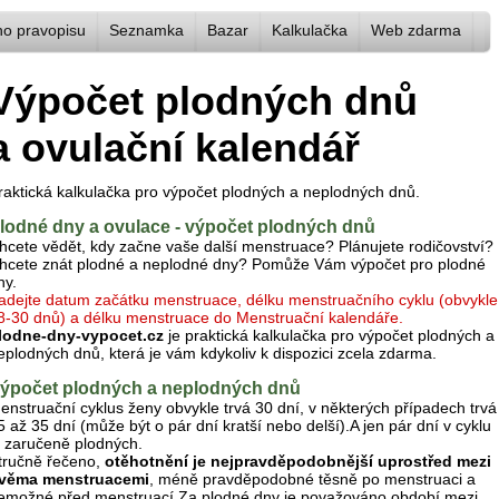
ho pravopisu
Seznamka
Bazar
Kalkulačka
Web zdarma
Výpočet plodných dnů
a ovulační kalendář
raktická kalkulačka pro výpočet plodných a neplodných dnů.
lodné dny a ovulace - výpočet plodných dnů
hcete vědět, kdy začne vaše další menstruace? Plánujete rodičovství?
hcete znát plodné a neplodné dny? Pomůže Vám výpočet pro plodné
ny.
adejte datum začátku menstruace, délku menstruačního cyklu (obvykle
8-30 dnů) a délku menstruace do Menstruační kalendáře.
lodne-dny-vypocet.cz
je praktická kalkulačka pro výpočet plodných a
eplodných dnů, která je vám kdykoliv k dispozici zcela zdarma.
ýpočet plodných a neplodných dnů
enstruační cyklus ženy obvykle trvá 30 dní, v některých případech trvá
5 až 35 dní (může být o pár dní kratší nebo delší).A jen pár dní v cyklu
e zaručeně plodných.
tručně řečeno,
otěhotnění je nejpravděpodobnější uprostřed mezi
věma menstruacemi
, méně pravděpodobné těsně po menstruaci a
emožné před menstruací.Za plodné dny je považováno období mezi