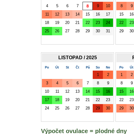
4
5
6
7
8
9
10
8
9
11
12
13
14
15
16
17
15
16
18
19
20
21
22
23
24
22
23
25
26
27
28
29
30
31
29
30
LISTOPAD / 2025
Po
Út
St
Čt
Pá
So
Ne
Po
Út
1
2
1
2
3
4
5
6
7
8
9
8
9
10
11
12
13
14
15
16
15
16
17
18
19
20
21
22
23
22
23
24
25
26
27
28
29
30
29
30
Výpočet ovulace = plodné dny