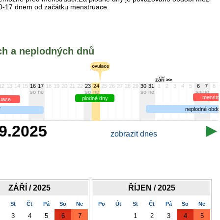
0-17 dnem od začátku menstruace.
ých a neplodných dnů
září >>
12
13
14
15
16
17
18
19
20
21
22
23
24
25
26
27
28
29
30
31
1
2
3
4
5
6
7
8
so
ne
so
ne
so
ne
so
ne
menstr
plodné dny
uace
neplodné obdo
í
.9.2025
zobrazit dnes
ZÁŘÍ / 2025
ŘÍJEN / 2025
St
Čt
Pá
So
Ne
Po
Út
St
Čt
Pá
So
Ne
3
4
5
6
7
1
2
3
4
5