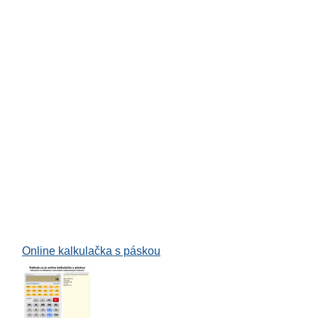
uace
bí
Online kalkulačka s páskou