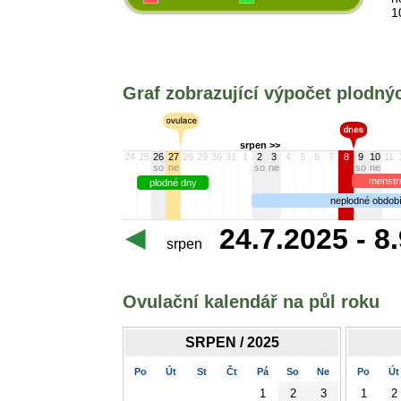
1
Graf zobrazující výpočet plodn
srpen >>
24
25
26
27
28
29
30
31
1
2
3
4
5
6
7
8
9
10
11
so
ne
so
ne
so
ne
menstr
plodné dny
neplodné obdob
24.7.2025 - 8
srpen
Ovulační kalendář na půl roku
SRPEN / 2025
Po
Út
St
Čt
Pá
So
Ne
Po
Út
1
2
3
1
2